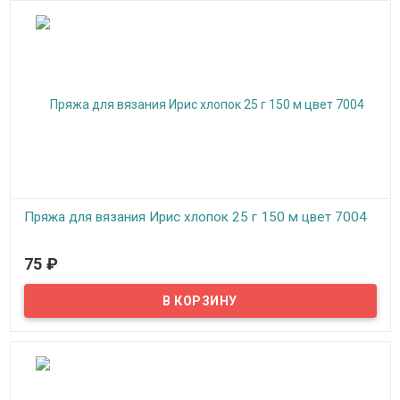
Пряжа для вязания Ирис хлопок 25 г 150 м цвет 7004
В наличии
75
₽
Пряжа, нитки для вязания на спицах, крючком, машинное
вязание: верхний трикотаж, ажур, сетки, салфетки, занавески,
скатерти, покрывала.