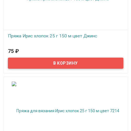
Пряжа Ирис хлопок 25 г 150 м цвет Джинс
В наличии
75
₽
Пряжа, нитки для вязания на спицах, крючком, машинное
вязание: верхний трикотаж, ажур, сетки, салфетки, занавески,
скатерти, покрывала.