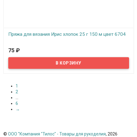
Пряжа для вязания Ирис хлопок 25 г 150 м цвет 6704
В наличии
75
₽
Пряжа, нитки для вязания на спицах, крючком, машинное
вязание: верхний трикотаж, ажур, сетки, салфетки, занавески,
скатерти, покрывала.
1
2
...
6
→
©
ООО "Компания "Тилос" - Товары для рукоделия
, 2026