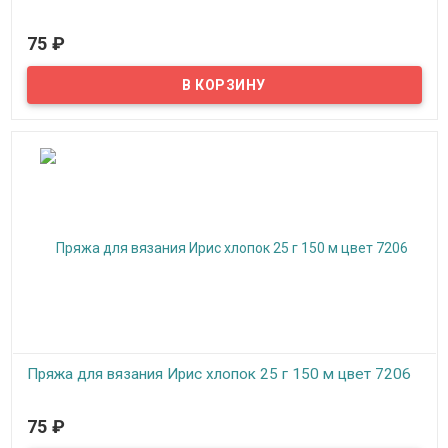
В наличии
75
₽
Пряжа, нитки для вязания на спицах, крючком, машинное
вязание: верхний трикотаж, ажур, сетки, салфетки, занавески,
скатерти, покрывала.
Пряжа для вязания Ирис хлопок 25 г 150 м цвет 7206
В наличии
75
₽
Пряжа, нитки для вязания на спицах, крючком, машинное