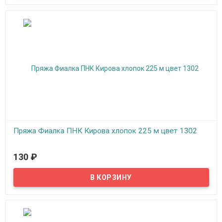
Пряжа Фиалка ПНК Кирова хлопок 225 м цвет 1302
В наличии
130
₽
Пряжа Фиалка создана для вязания на спицах и крючком,
подходит для машинного вязания, можно вязать верхний
трикотаж, скатерти, салфетки, покрывала, пледы.