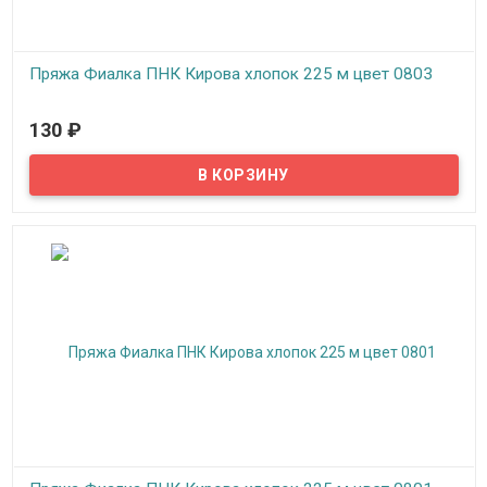
Пряжа Фиалка ПНК Кирова хлопок 225 м цвет 0803
В наличии
130
₽
Пряжа Фиалка создана для вязания на спицах и крючком,
подходит для машинного вязания, можно вязать верхний
трикотаж, скатерти, салфетки, покрывала, пледы.