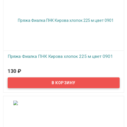
Пряжа Фиалка ПНК Кирова хлопок 225 м цвет 0901
В наличии
130
₽
Пряжа Фиалка создана для вязания на спицах и крючком,
подходит для машинного вязания, можно вязать верхний
трикотаж, скатерти, салфетки, покрывала, пледы.