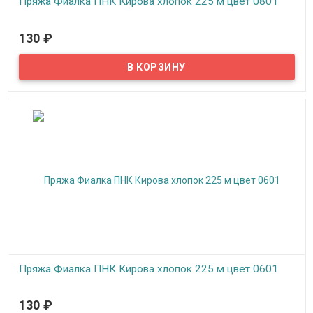
Пряжа Фиалка ПНК Кирова хлопок 225 м цвет 0801
В наличии
130
₽
Пряжа Фиалка создана для вязания на спицах и крючком,
подходит для машинного вязания, можно вязать верхний
трикотаж, скатерти, салфетки, покрывала, пледы.
Пряжа Фиалка ПНК Кирова хлопок 225 м цвет 0601
В наличии
130
₽