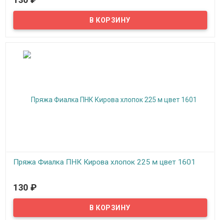
Пряжа Фиалка создана для вязания на спицах и крючком,
подходит для машинного вязания, можно вязать верхний
трикотаж, скатерти, салфетки, покрывала, пледы.
Пряжа Фиалка ПНК Кирова хлопок 225 м цвет 1601
В наличии
130
₽
Пряжа Фиалка создана для вязания на спицах и крючком,
подходит для машинного вязания, можно вязать верхний
трикотаж, скатерти, салфетки, покрывала, пледы.