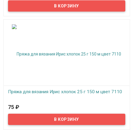
вязание: верхний трикотаж, ажур, сетки, салфетки, занавески,
скатерти, покрывала.
Пряжа для вязания Ирис хлопок 25 г 150 м цвет 7110
В наличии
75
₽
Пряжа, нитки для вязания на спицах, крючком, машинное
вязание: верхний трикотаж, ажур, сетки, салфетки, занавески,
скатерти, покрывала.