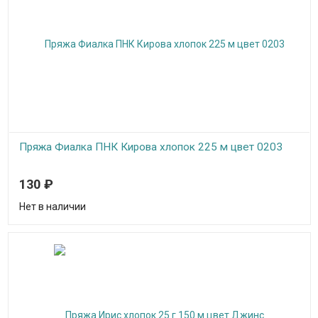
Пряжа Фиалка ПНК Кирова хлопок 225 м цвет 0203
Пряжа Фиалка создана для вязания на спицах и крючком,
130
₽
подходит для машинного вязания, можно вязать верхний
трикотаж, скатерти, салфетки, покрывала, пледы.
Нет в наличии