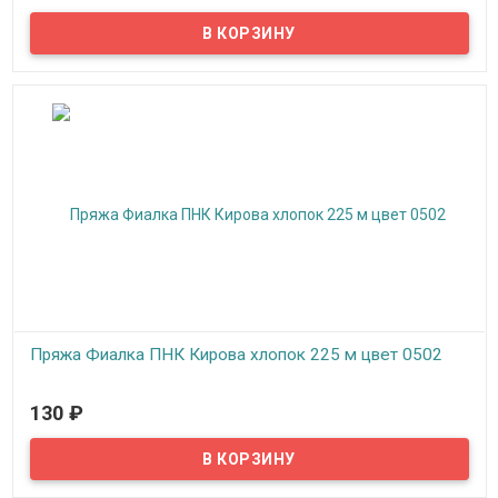
Пряжа Фиалка создана для вязания на спицах и крючком,
подходит для машинного вязания, можно вязать верхний
трикотаж, скатерти, салфетки, покрывала, пледы.
Пряжа Фиалка ПНК Кирова хлопок 225 м цвет 0502
В наличии
130
₽
Пряжа Фиалка создана для вязания на спицах и крючком,
подходит для машинного вязания, можно вязать верхний
трикотаж, скатерти, салфетки, покрывала, пледы.