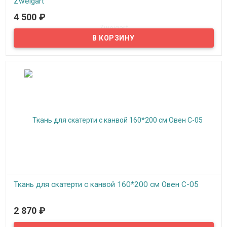
Zweigart
4 500
₽
В наличии
Ткань - канва для скатерти Favorit белого цвета с круглыми
вставками канвы для вышивки, красивый жаккардовый рисунок
с бабочками обрамляет круги с канвой и край ткани.
Ткань для скатерти с канвой 160*200 см Овен С-05
В наличии
2 870
₽
Ткань для скатерти размером имеет вставки канвы Аида 14 по
периметру края шириной 20 см, на которых необходимо вышить