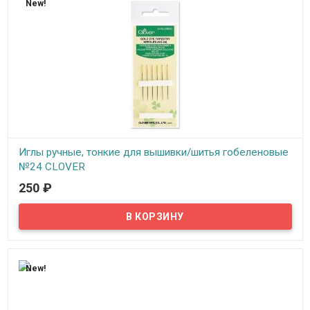
New!
Иглы ручные, тонкие для вышивки/шитья гобеленовые
№24 CLOVER
250
₽
В наличии
Ушко иглы имеет позолоченное покрытие и уникальную
эллиптическую форму, облегчающую вдевание нити. Никелевое
покрытие для гладкости шитья. Заостренный кончик.
используются при гобеленовой вышивке.
New!