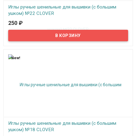
Иглы ручные шенильные для вышивки (с большим
ушком) №22 CLOVER
250
₽
В наличии
Ушко иглы имеет позолоченное покрытие и уникальную
эллиптическую форму, облегчающую вдевание нити.
Заостренный кончик иглы, широкое ушко - идеальны для
вышивки лентами и толстыми нитками.
New!
Иглы ручные шенильные для вышивки (с большим
ушком) №18 CLOVER