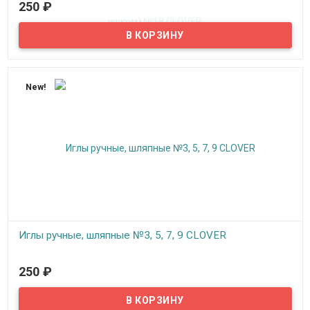
250
₽
В наличии
Ушко иглы имеет позолоченное покрытие и уникальную
эллиптическую форму, облегчающую вдевание нити.
Заостренный кончик иглы, широкое ушко - идеальны для
вышивки лентами и толстыми нитками.
New!
Иглы ручные, шляпные №3, 5, 7, 9 CLOVER
В наличии
250
₽
Ушко иглы имеет позолоченное покрытие и уникальную
эллиптическую форму, облегчающую вдевание нити.
Заостренный кончик иглы. Применяются при сшивании прочных
тканей. шляп. Иглы более длинные, чем обычные швейные иглы.