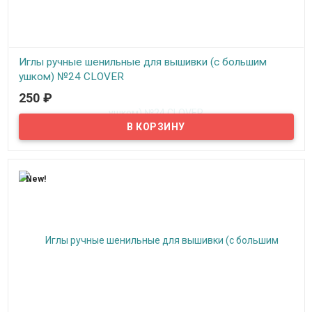
Иглы ручные шенильные для вышивки (с большим
ушком) №24 CLOVER
250
₽
В наличии
Ушко иглы имеет позолоченное покрытие и уникальную
эллиптическую форму, облегчающую вдевание нити.
Заостренный кончик иглы, широкое ушко - идеальны для
вышивки лентами и толстыми нитками.
New!