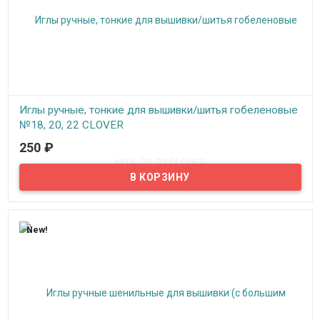
Иглы ручные, тонкие для вышивки/шитья гобеленовые
№18, 20, 22 CLOVER
250
₽
В наличии
Ушко иглы имеет позолоченное покрытие и уникальную
эллиптическую форму, облегчающую вдевание нити. Никелевое
покрытие для гладкости шитья. Заостренный кончик.
используются при гобеленовой вышивке.
New!